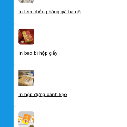
In tem chống hàng giả hà nội
In bao bì hộp giấy
In hộp đựng bánh kẹo