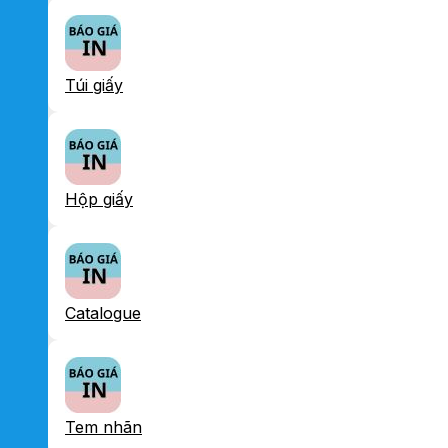
Túi giấy
Hộp giấy
Catalogue
Tem nhãn