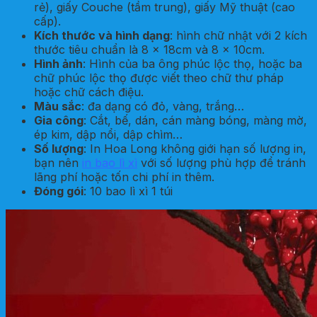
rẻ), giấy Couche (tầm trung), giấy Mỹ thuật (cao
cấp).
Kích thước và hình dạng
: hình chữ nhật với 2 kích
thước tiêu chuẩn là 8 x 18cm và 8 x 10cm.
Hình ảnh
: Hình của ba ông phúc lộc thọ, hoặc ba
chữ phúc lộc thọ được viết theo chữ thư pháp
hoặc chữ cách điệu.
Màu sắc
: đa dạng có đỏ, vàng, trắng…
Gia công
: Cắt, bế, dán, cán màng bóng, màng mờ,
ép kim, dập nổi, dập chìm…
Số lượng
: In Hoa Long không giới hạn số lượng in,
bạn nên
in bao lì xì
với số lượng phù hợp để tránh
lãng phí hoặc tốn chi phí in thêm.
Đóng gói
: 10 bao lì xì 1 túi