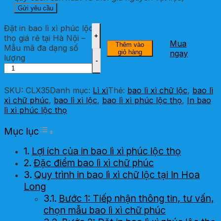
Đặt in bao lì xì phúc lộc
thọ giá rẻ tại Hà Nội –
Mua
Thêm vào
Mẫu mã đa dạng số
giỏ hàng
ngay
lượng
SKU:
CLX35
Danh mục:
Lì xì
Thẻ:
bao lì xì chữ lộc
,
bao lì
xì chữ phúc
,
bao lì xì lộc
,
bao lì xì phúc lộc thọ
,
In bao
lì xì phúc lộc thọ
Toggle Table of Content
Mục lục
Lợi ích của in bao lì xì phúc lộc thọ
Đặc điểm bao lì xì chữ phúc
Quy trình in bao lì xì chữ lộc tại In Hoa
Long
Bước 1: Tiếp nhận thông tin, tư vấn,
chọn mẫu bao lì xì chữ phúc