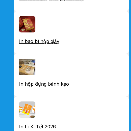
In bao bì hộp giấy
In hộp đựng bánh kẹo
In Lì Xì Tết 2026