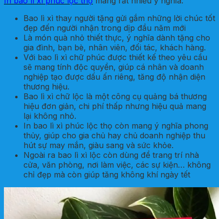
In bao lì xì phúc lộc thọ
mang rất nhiều ý nghĩa:
Bao lì xì thay người tặng gửi gắm những lời chúc tốt
đẹp đến người nhận trong dịp đầu năm mới
Là món quà nhỏ thiết thực, ý nghĩa dành tặng cho
gia đình, bạn bè, nhân viên, đối tác, khách hàng.
Với bao lì xì chữ phúc được thiết kế theo yêu cầu
sẽ mang tính độc quyền, giúp cá nhân và doanh
nghiệp tạo được dấu ấn riêng, tăng độ nhận diện
thương hiệu.
Bao lì xì chữ lộc là một công cụ quảng bá thương
hiệu đơn giản, chi phí thấp nhưng hiệu quả mang
lại không nhỏ.
In bao lì xì phúc lộc thọ còn mang ý nghĩa phong
thủy, giúp cho gia chủ hay chủ doanh nghiệp thu
hút sự may mắn, giàu sang và sức khỏe.
Ngoài ra bao lì xì lộc còn dùng để trang trí nhà
cửa, văn phòng, nơi làm việc, các sự kiện… không
chỉ đẹp mà còn giúp tăng không khí ngày tết