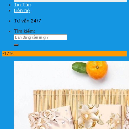
Tin Tức
Liên hệ
Tư vấn 24/7
Tìm kiếm:
-17%